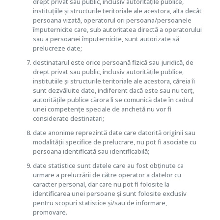
drept privat sau public, inclusiv autoritățile publice,
instituțiile și structurile teritoriale ale acestora, alta decât
persoana vizată, operatorul ori persoana/persoanele
împuternicite care, sub autoritatea directă a operatorului
sau a persoanei împuternicite, sunt autorizate să
prelucreze date;
destinatarul este orice persoană fizică sau juridică, de
drept privat sau public, inclusiv autoritățile publice,
institutiile și structurile teritoriale ale acestora, căreia îi
sunt dezvăluite date, indiferent dacă este sau nu terț,
autoritățile publice cărora li se comunică date în cadrul
unei competențe speciale de anchetă nu vor fi
considerate destinatari;
date anonime reprezintă date care datorită originii sau
modalității specifice de prelucrare, nu pot fi asociate cu
persoana identificată sau identificabilă;
date statistice sunt datele care au fost obținute ca
urmare a prelucrării de către operator a datelor cu
caracter personal, dar care nu pot fi folosite la
identificarea unei persoane și sunt folosite exclusiv
pentru scopuri statistice și/sau de informare,
promovare.