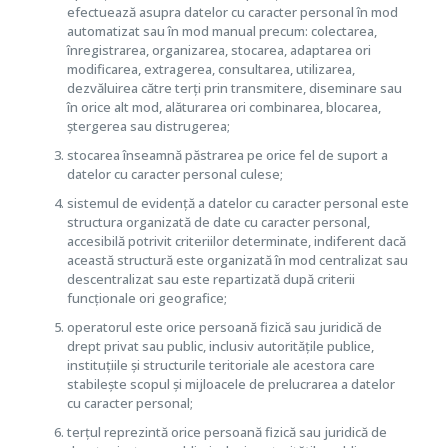
efectuează asupra datelor cu caracter personal în mod
automatizat sau în mod manual precum: colectarea,
înregistrarea, organizarea, stocarea, adaptarea ori
modificarea, extragerea, consultarea, utilizarea,
dezvăluirea către terți prin transmitere, diseminare sau
în orice alt mod, alăturarea ori combinarea, blocarea,
ștergerea sau distrugerea;
stocarea înseamnă păstrarea pe orice fel de suport a
datelor cu caracter personal culese;
sistemul de evidență a datelor cu caracter personal este
structura organizată de date cu caracter personal,
accesibilă potrivit criteriilor determinate, indiferent dacă
această structură este organizată în mod centralizat sau
descentralizat sau este repartizată după criterii
funcționale ori geografice;
operatorul este orice persoană fizică sau juridică de
drept privat sau public, inclusiv autoritățile publice,
instituțiile și structurile teritoriale ale acestora care
stabilește scopul și mijloacele de prelucrarea a datelor
cu caracter personal;
terțul reprezintă orice persoană fizică sau juridică de