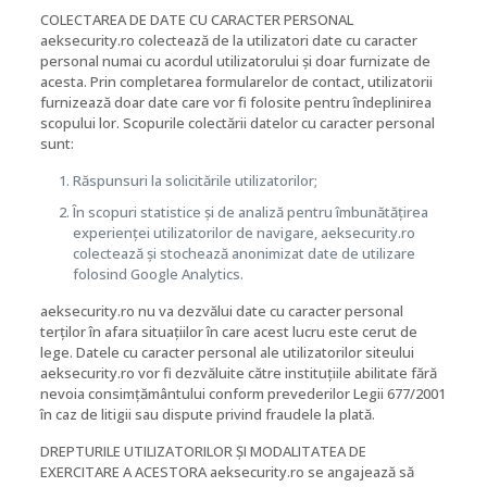
COLECTAREA DE DATE CU CARACTER PERSONAL
aeksecurity.ro colectează de la utilizatori date cu caracter
personal numai cu acordul utilizatorului și doar furnizate de
acesta. Prin completarea formularelor de contact, utilizatorii
furnizează doar date care vor fi folosite pentru îndeplinirea
scopului lor. Scopurile colectării datelor cu caracter personal
sunt:
Răspunsuri la solicitările utilizatorilor;
În scopuri statistice și de analiză pentru îmbunătățirea
experienței utilizatorilor de navigare, aeksecurity.ro
colectează și stochează anonimizat date de utilizare
folosind Google Analytics.
aeksecurity.ro nu va dezvălui date cu caracter personal
terților în afara situațiilor în care acest lucru este cerut de
lege. Datele cu caracter personal ale utilizatorilor siteului
aeksecurity.ro vor fi dezvăluite către instituțiile abilitate fără
nevoia consimțământului conform prevederilor Legii 677/2001
în caz de litigii sau dispute privind fraudele la plată.
DREPTURILE UTILIZATORILOR ȘI MODALITATEA DE
EXERCITARE A ACESTORA aeksecurity.ro se angajează să