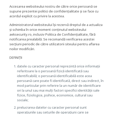
Accesarea websiteului nostru de către orice persoană se
supune prezentei politici de confidențialitate și se face cu
acordul explicit cu privire la acestea.
Administratorul websiteului își rezervă dreptul de a actualiza
și schimba în orice moment conținutul websiteului
aeksecurity.ro, inclusiv Politica de Confidențialitate, fără
notificarea prealabilă. Se recomandă verificarea acestei
secțiuni periodic de către utilizatorii siteului pentru aflarea
noilor modificări.
DEFINIȚII
datele cu caracter personal reprezintă orice informații
referitoare la o persoană fizică identificată sau
identificabilă; o persoană identificabilă este acea
persoană care poate fi identificată, direct sau indirect, în
mod particular prin referire la un număr de identificare
ori la unul sau mai mulți factori specifici identității sale
fizice, fiziologice, psihice, economice, cultural sau
sociale;
prelucrarea datelor cu caracter personal sunt
operațiunile sau seturile de operațiuni care se