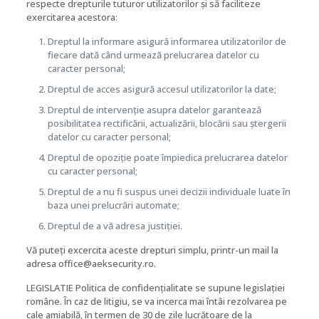
respecte drepturile tuturor utilizatorilor și să faciliteze
exercitarea acestora:
Dreptul la informare asigură informarea utilizatorilor de
fiecare dată când urmează prelucrarea datelor cu
caracter personal;
Dreptul de acces asigură accesul utilizatorilor la date;
Dreptul de intervenție asupra datelor garantează
posibilitatea rectificării, actualizării, blocării sau ștergerii
datelor cu caracter personal;
Dreptul de opoziție poate împiedica prelucrarea datelor
cu caracter personal;
Dreptul de a nu fi suspus unei decizii individuale luate în
baza unei prelucrări automate;
Dreptul de a vă adresa justiției.
Vă puteți excercita aceste drepturi simplu, printr-un mail la
adresa office@aeksecurity.ro.
LEGISLATIE Politica de confidențialitate se supune legislației
române. În caz de litigiu, se va incerca mai întâi rezolvarea pe
cale amiabilă, în termen de 30 de zile lucrătoare de la